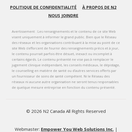
POLITIQUE DE CONFIDENTIALITÉ
À PROPOS DE N2
POUR DÉMARRER
NOUS JOINDRE
ENDROIT POUR ENFANTS
Avertissement : Les renseignements et le contenu de ce site Web
visent uniquement à informer le grand public. Bien que le Réseau
FAQ
des réseaux et les organisations contribuant à la mise au point de ce
site Web s’efforcent de fournir des renseignements précis et à jour,
le contenu pourrait parfois être désuet, inexact ou incomplet à
certains égards. Le contenu présenté ne vise pas à remplacer le
jugement clinique indépendant, les conseils médicaux, le dépistage,
le counselling en matière de santé ou d’autres services offerts par
un fournisseur de soins de santé compétent. Ni le Réseau des
réseaux ni aucune autre organisation ne seront tenus responsables
de quelque mesure entreprise en fonction du contenu présenté.
© 2026 N2 Canada All Rights Reserved
Webmaster:
Empower You Web Solutions Inc.
|